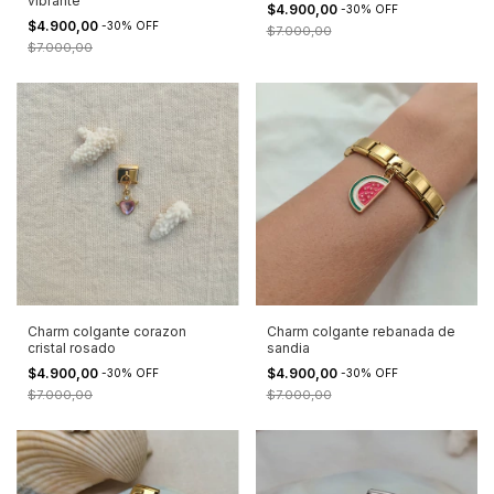
vibrante
$4.900,00
-
30
%
OFF
$4.900,00
-
30
%
OFF
$7.000,00
$7.000,00
Charm colgante rebanada de
Charm colgante corazon
sandia
cristal rosado
$4.900,00
$4.900,00
-
30
%
OFF
-
30
%
OFF
$7.000,00
$7.000,00