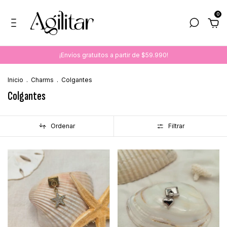
0
¡Envíos gratuitos a partir de $59.990!
Inicio
.
Charms
.
Colgantes
Colgantes
Ordenar
Filtrar