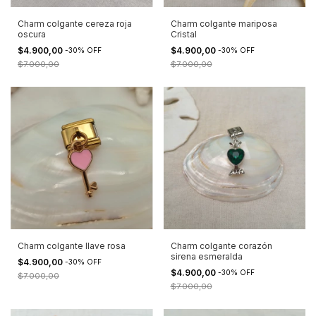
Charm colgante cereza roja
Charm colgante mariposa
oscura
Cristal
$4.900,00
$4.900,00
-
30
%
OFF
-
30
%
OFF
$7.000,00
$7.000,00
Charm colgante llave rosa
Charm colgante corazón
sirena esmeralda
$4.900,00
-
30
%
OFF
$4.900,00
-
30
%
OFF
$7.000,00
$7.000,00