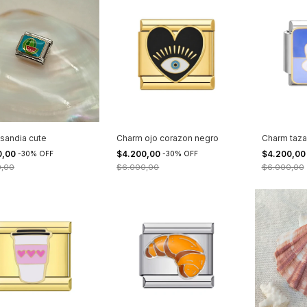
sandia cute
Charm ojo corazon negro
Charm taza
0,00
$4.200,00
$4.200,0
-
30
%
OFF
-
30
%
OFF
0,00
$6.000,00
$6.000,00