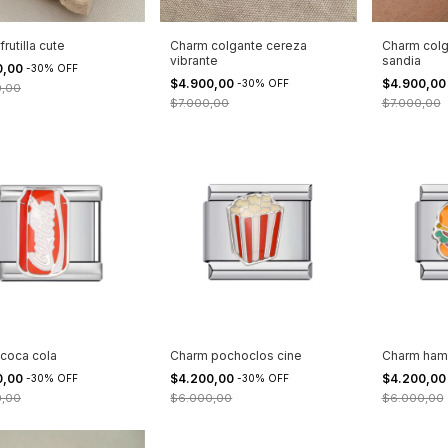
rutilla cute
Charm colgante cereza
Charm colg
vibrante
sandia
0,00
-
30
%
OFF
$4.900,00
$4.900,0
-
30
%
OFF
0,00
$7.000,00
$7.000,00
coca cola
Charm pochoclos cine
Charm ham
0,00
$4.200,00
$4.200,0
-
30
%
OFF
-
30
%
OFF
0,00
$6.000,00
$6.000,00