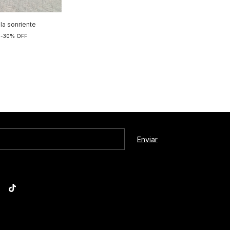
lla sonriente
0
-
30
%
OFF