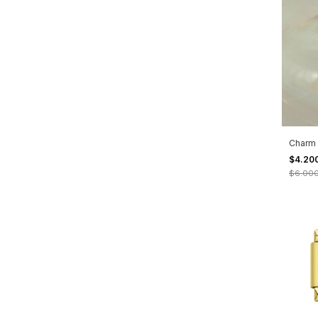
Charm 
$4.20
$6.00