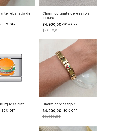
ante rebanada de
Charm colgante cereza roja
oscura
0
$4.900,00
-
30
%
OFF
-
30
%
OFF
$7.000,00
burguesa cute
Charm cereza triple
0
$4.200,00
-
30
%
OFF
-
30
%
OFF
$6.000,00