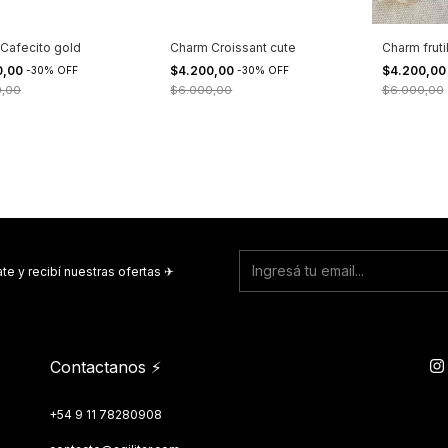
Cafecito gold
Charm Croissant cute
Charm fruti
0,00
$4.200,00
$4.200,0
-
30
%
OFF
-
30
%
OFF
0,00
$6.000,00
$6.000,00
te y recibí nuestras ofertas ✈︎
Contactanos ⚡
+54 9 11 78280908