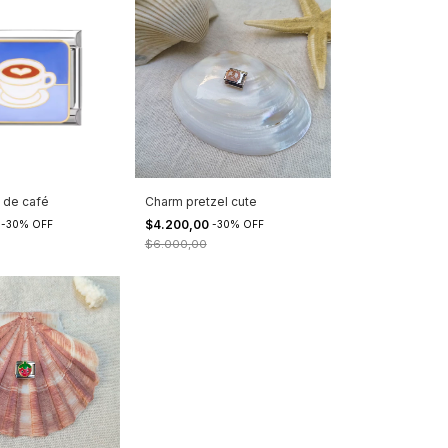
 de café
Charm pretzel cute
0
$4.200,00
-
30
%
OFF
-
30
%
OFF
$6.000,00